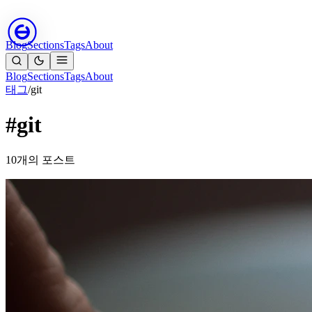
Blog
Sections
Tags
About
Blog
Sections
Tags
About
태그
/
git
#git
10개의 포스트