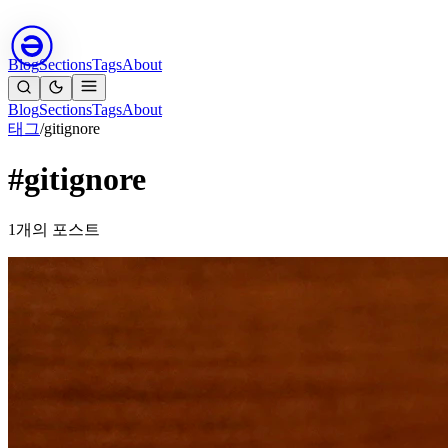
Blog
Sections
Tags
About
Blog
Sections
Tags
About
태그
/
gitignore
#gitignore
1개의 포스트