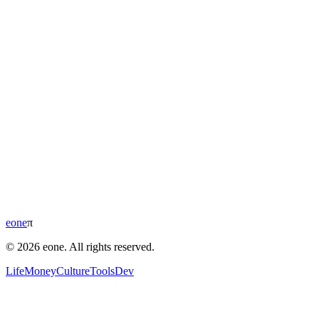
eone
π
© 2026 eone. All rights reserved.
Life
Money
Culture
Tools
Dev