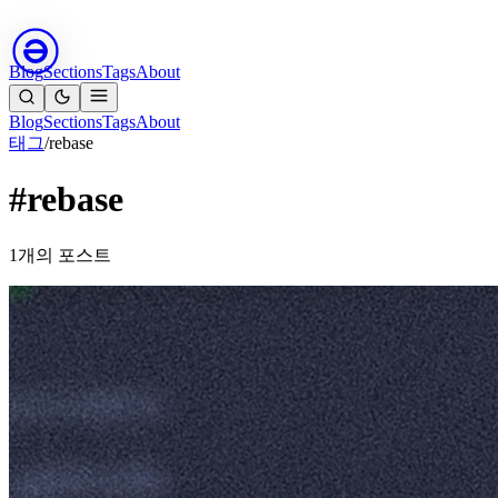
Blog
Sections
Tags
About
Blog
Sections
Tags
About
태그
/
rebase
#rebase
1개의 포스트