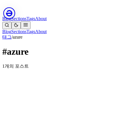
Blog
Sections
Tags
About
Blog
Sections
Tags
About
태그
/
azure
#azure
1개의 포스트