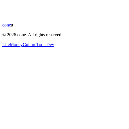
eone
π
© 2026 eone. All rights reserved.
Life
Money
Culture
Tools
Dev