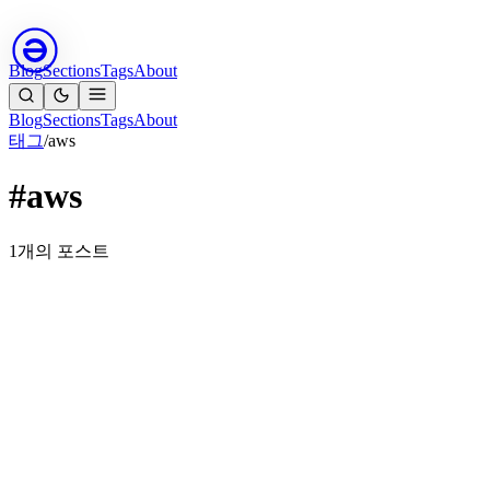
Blog
Sections
Tags
About
Blog
Sections
Tags
About
태그
/
aws
#aws
1개의 포스트