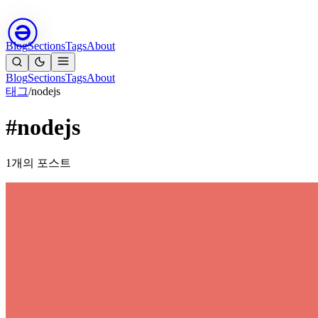
Blog
Sections
Tags
About
Blog
Sections
Tags
About
태그
/
nodejs
#nodejs
1개의 포스트