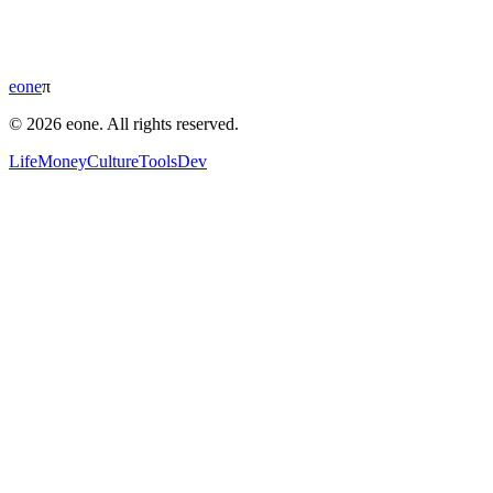
eone
π
© 2026 eone. All rights reserved.
Life
Money
Culture
Tools
Dev