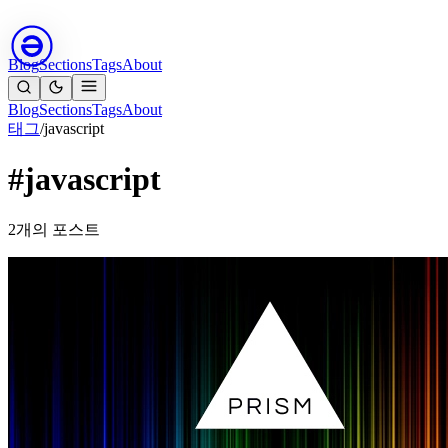
Blog
Sections
Tags
About
Blog
Sections
Tags
About
태그
/
javascript
#javascript
2개의 포스트