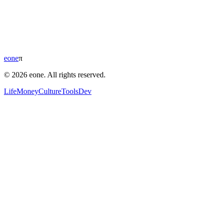
eone
π
© 2026 eone. All rights reserved.
Life
Money
Culture
Tools
Dev