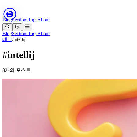
Blog
Sections
Tags
About
Blog
Sections
Tags
About
태그
/
intellij
#intellij
3개의 포스트