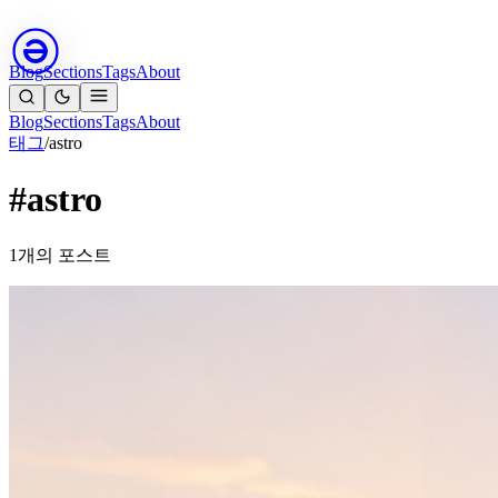
Blog
Sections
Tags
About
Blog
Sections
Tags
About
태그
/
astro
#astro
1개의 포스트