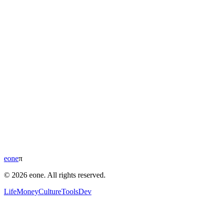
eone
π
© 2026 eone. All rights reserved.
Life
Money
Culture
Tools
Dev