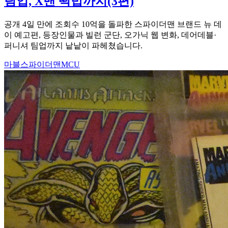
팀업, X맨 떡밥까지(3편)
공개 4일 만에 조회수 10억을 돌파한 스파이더맨 브랜드 뉴 데
이 예고편, 등장인물과 빌런 군단, 오가닉 웹 변화, 데어데블·
퍼니셔 팀업까지 낱낱이 파헤쳤습니다.
마블
스파이더맨
MCU