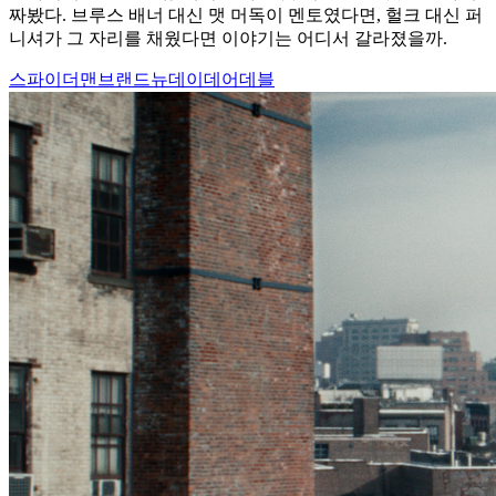
짜봤다. 브루스 배너 대신 맷 머독이 멘토였다면, 헐크 대신 퍼
니셔가 그 자리를 채웠다면 이야기는 어디서 갈라졌을까.
스파이더맨
브랜드뉴데이
데어데블