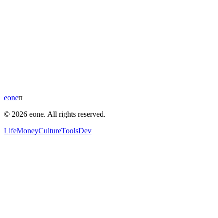
eone
π
© 2026 eone. All rights reserved.
Life
Money
Culture
Tools
Dev