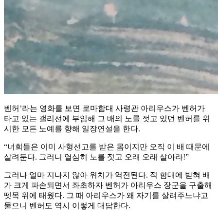
벤허’라는 영화를 보면 로마함대 사령관 아리우스가 벤허가
타고 있는 갤리선에 부임해 그 배의 노를 젓고 있던 벤허를 위
시한 모든 노예를 향해 일장연설을 한다.
“너희들은 이미 사형선고를 받은 몸이지만 오직 이 배 때문에
살려둔다. 그러니 열심히 노를 젓고 오래 오래 살아라!”
그러나 얼마 지나지 않아 위치가 역전된다. 적 함대에 받혀 배
가 크게 파손되면서 좌초하자 벤허가 아리우스 장군을 구출해
뗏목 위에 태웠다. 그 때 아리우스가 왜 자기를 살려주느냐고
물으니 벤허도 역시 이렇게 대답한다.