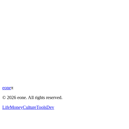
eone
π
© 2026 eone. All rights reserved.
Life
Money
Culture
Tools
Dev