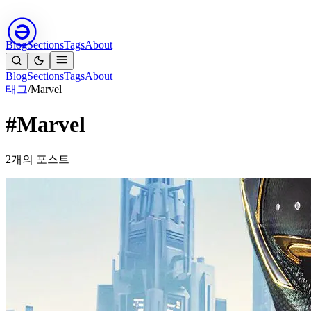
Blog
Sections
Tags
About
Blog
Sections
Tags
About
태그
/
Marvel
#Marvel
2개의 포스트