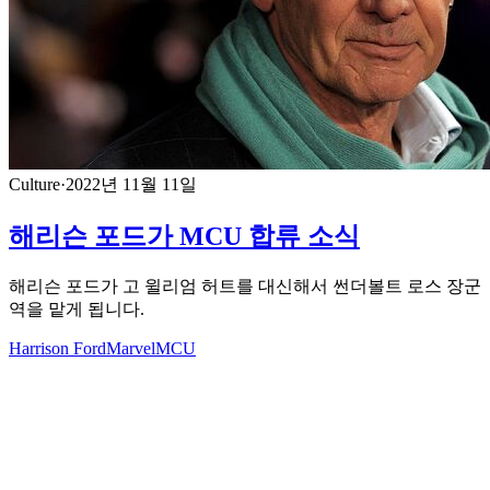
Culture
·
2022년 11월 11일
해리슨 포드가 MCU 합류 소식
해리슨 포드가 고 윌리엄 허트를 대신해서 썬더볼트 로스 장군
역을 맡게 됩니다.
Harrison Ford
Marvel
MCU