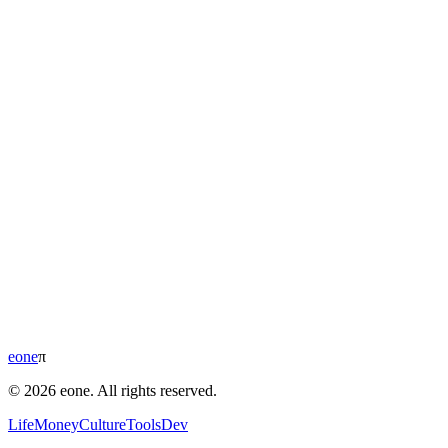
eone
π
© 2026 eone. All rights reserved.
Life
Money
Culture
Tools
Dev