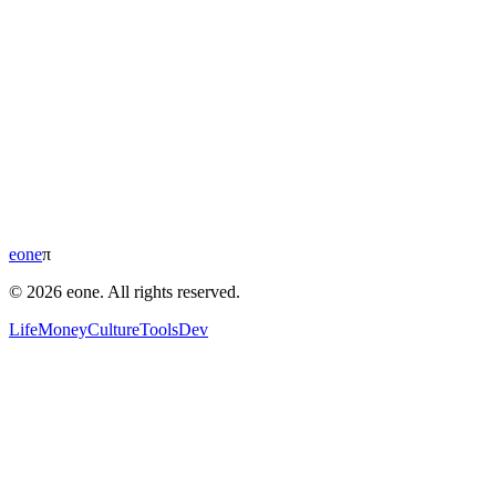
eone
π
© 2026 eone. All rights reserved.
Life
Money
Culture
Tools
Dev