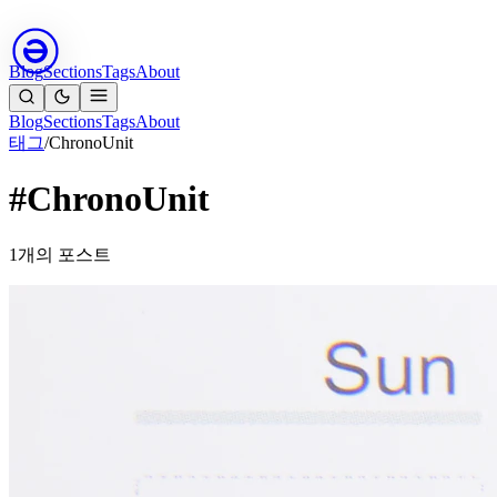
Blog
Sections
Tags
About
Blog
Sections
Tags
About
태그
/
ChronoUnit
#ChronoUnit
1개의 포스트