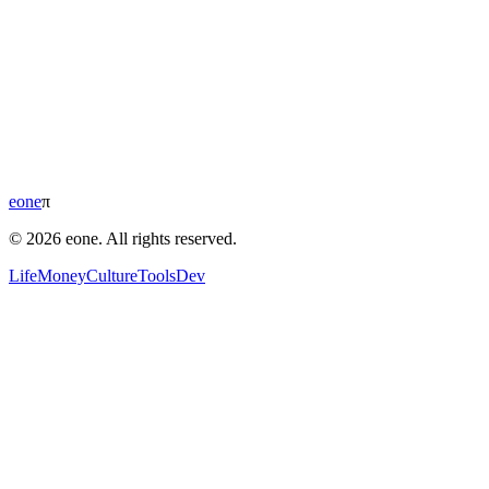
eone
π
© 2026 eone. All rights reserved.
Life
Money
Culture
Tools
Dev