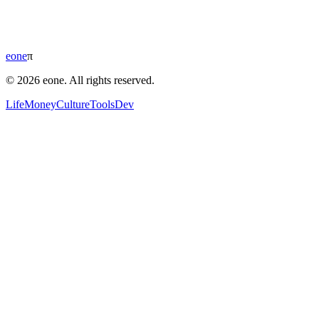
eone
π
© 2026 eone. All rights reserved.
Life
Money
Culture
Tools
Dev