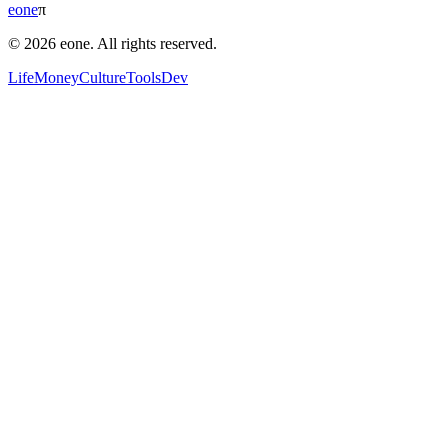
eone
π
© 2026 eone. All rights reserved.
Life
Money
Culture
Tools
Dev