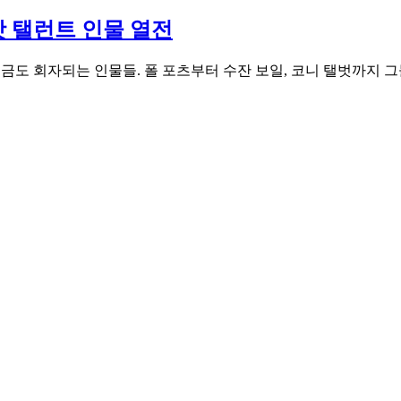
갓 탤런트 인물 열전
금도 회자되는 인물들. 폴 포츠부터 수잔 보일, 코니 탤벗까지 그