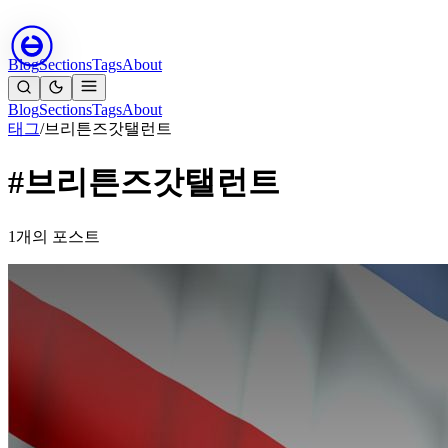
Blog
Sections
Tags
About
Blog
Sections
Tags
About
태그
/
브리튼즈갓탤런트
#브리튼즈갓탤런트
1개의 포스트