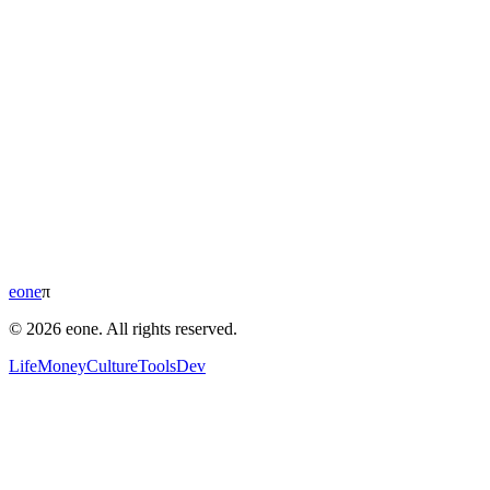
eone
π
© 2026 eone. All rights reserved.
Life
Money
Culture
Tools
Dev