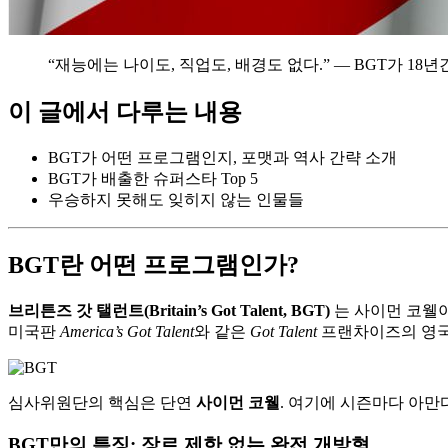
“재능에는 나이도, 직업도, 배경도 없다.” — BGT가 18년
이 글에서 다루는 내용
BGT가 어떤 프로그램인지, 포맷과 역사 간략 소개
BGT가 배출한 슈퍼스타 Top 5
우승하지 못해도 잊히지 않는 인물들
BGT란 어떤 프로그램인가?
브리튼즈 갓 탤런트(Britain’s Got Talent, BGT)
는 사이먼 코웰이 
미국판
America’s Got Talent
와 같은
Got Talent
프랜차이즈의 영국 버
심사위원단의 핵심은 단연
사이먼 코웰
. 여기에 시즌마다 아만
BGT만의 특징: 장르 제한 없는 완전 개방형