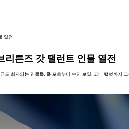
물 열전
 브리튼즈 갓 탤런트 인물 열전
금도 회자되는 인물들. 폴 포츠부터 수잔 보일, 코니 탤벗까지 그